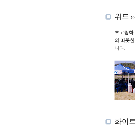
위드
(
초고령화 
의 따뜻한
니다.
화이