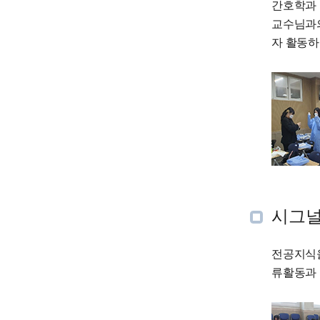
간호학과 
교수님과의
자 활동하
시그
전공지식을
류활동과 