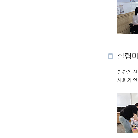
힐링
인간의 신
사회와 연